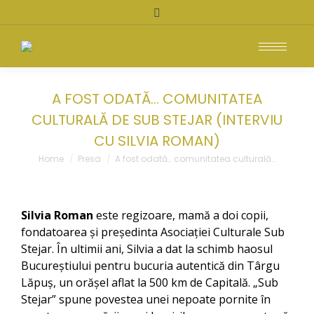
Search:
A FOST ODATĂ… COMUNITATEA
CULTURALĂ DE SUB STEJAR (INTERVIU
CU SILVIA ROMAN)
You are here:
Home
Presa
A fost odată… comunitatea culturală…
Silvia Roman
este regizoare, mamă a doi copii,
fondatoarea și președinta Asociației Culturale Sub
Stejar. În ultimii ani, Silvia a dat la schimb haosul
Bucureștiului pentru bucuria autentică din Târgu
Lăpuș, un orășel aflat la 500 km de Capitală. „Sub
Stejar” spune povestea unei nepoate pornite în