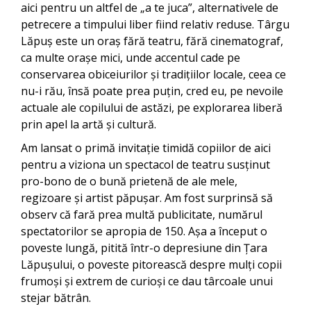
aici pentru un altfel de „a te juca”, alternativele de
petrecere a timpului liber fiind relativ reduse. Târgu
Lăpuș este un oraș fără teatru, fără cinematograf,
ca multe orașe mici, unde accentul cade pe
conservarea obiceiurilor și tradițiilor locale, ceea ce
nu-i rău, însă poate prea puțin, cred eu, pe nevoile
actuale ale copilului de astăzi, pe explorarea liberă
prin apel la artă și cultură.
Am lansat o primă invitație timidă copiilor de aici
pentru a viziona un spectacol de teatru susținut
pro-bono de o bună prietenă de ale mele,
regizoare și artist păpușar. Am fost surprinsă să
observ că fară prea multă publicitate, numărul
spectatorilor se apropia de 150. Așa a început o
poveste lungă, pitită într-o depresiune din Țara
Lăpușului, o poveste pitorească despre mulți copii
frumoși și extrem de curioși ce dau târcoale unui
stejar bătrân.