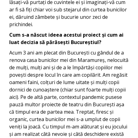
lăsați-vă purtați de cuvintele ei și imaginați-vă cum
ar fi să fiți chiar voi sub stejarul din curtea bunicilor
ei, dăruind zâmbete și bucurie unor zeci de
prichindei.
Cum s-a născut ideea acestui proiect și cum ai
luat decizia să părăsești Bucureștiul?
Acum 3 ani am plecat din București cu gândul de a
renova casa bunicilor mei din Maramureș, nelocuită
de mulți, mulți ani și de a le împărtăși copiilor mei
povești despre locul în care am copilărit. Am regăsit
oameni faini, colțuri de lume uitate și mulți copii
dornici de cunoaștere (chiar sunt foarte mulți copii
aici). Pe de altă parte, contextul pandemic pusese
pauză multor proiecte de teatru din București așa
că timpul era de partea mea. Treptat, firesc și
organic, curtea bunicilor mei s-a umplut de copii
veniți la joacă. Cu timpul m-am alăturat și eu jocului
și am realizat câtă nevoie și câtă deschidere există