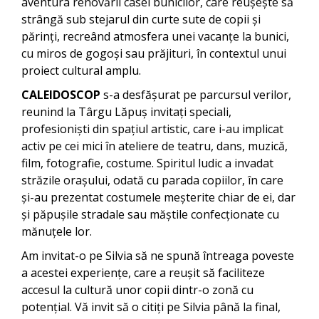
aventura renovării casei bunicilor, care reușește să
strângă sub stejarul din curte sute de copii și
părinți, recreând atmosfera unei vacanțe la bunici,
cu miros de gogoși sau prăjituri, în contextul unui
proiect cultural amplu.
CALEIDOSCOP
s-a desfășurat pe parcursul verilor,
reunind la Târgu Lăpuș invitați speciali,
profesioniști din spațiul artistic, care i-au implicat
activ pe cei mici în ateliere de teatru, dans, muzică,
film, fotografie, costume. Spiritul ludic a invadat
străzile orașului, odată cu parada copiilor, în care
și-au prezentat costumele meșterite chiar de ei, dar
și păpușile stradale sau măștile confecționate cu
mănuțele lor.
Am invitat-o pe Silvia să ne spună întreaga poveste
a acestei experiențe, care a reușit să faciliteze
accesul la cultură unor copii dintr-o zonă cu
potențial. Vă invit să o citiți pe Silvia până la final,