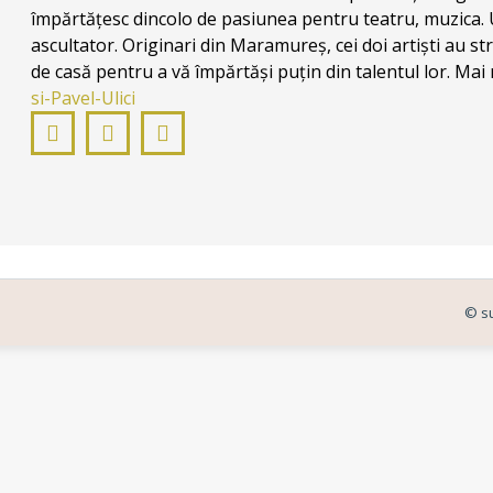
împărtățesc dincolo de pasiunea pentru teatru, muzica. 
ascultator. Originari din Maramureș, cei doi artiști au s
de casă pentru a vă împărtăși puțin din talentul lor. Mai 
si-Pavel-Ulici
Facebook
Instagram
YouTube
© su