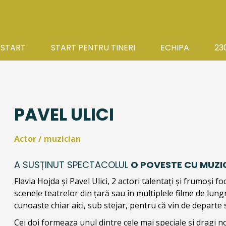
 START
START PENTRU TINERI
ECHIPA
23
PAVEL ULICI
Actor / muzician
A SUSȚINUT SPECTACOLUL
O POVESTE CU MUZIC
Flavia Hojda și Pavel Ulici, 2 actori talentați și frumoși f
scenele teatrelor din țară sau în multiplele filme de lun
cunoaste chiar aici, sub stejar, pentru că vin de departe 
Cei doi formeaza unul dintre cele mai speciale și dragi nou