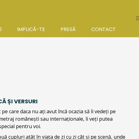
S
0
IMPLICĂ-TE
PRESĂ
CONTACT
Ă ȘI VERSURI
oc pe care daca nu ați avut încă ocazia să îi vedeți pe
gmetraj românești sau internaționale, îi veți putea
special pentru voi.
ă cupluri atât în viața de zi cu zi cât și pe scenă, unde