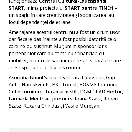
funcționează
Centrul Cultural-Educațional
START
, inima proiectului
START pentru TINEri
–
un spațiu în care creativitatea și socializarea iau
locul dependenței de ecrane.
Amenajarea acestui centru nu a fost un drum ușor,
dar fiecare pas înainte a fost posibil datorită celor
care ne-au susținut. Mulțumim sponsorilor și
partenerilor care au contribuit financiar, cu
mobilier, materiale sau muncă fizică, și fără de care
acest spațiu nu ar fi prins contur:
Asociaţia Bunul Samaritean Ţara Lăpuşului, Gap
Auto, HatosEvents, BKT Forest, HO&ME Interiors,
Cube Furniture, Teramarm SRL, DGM GRAD Electric,
Farmacia Menthae, precum și Ioana Szasz, Robert
Szasz, Roxana Ghindas și Vasile Mureșan.