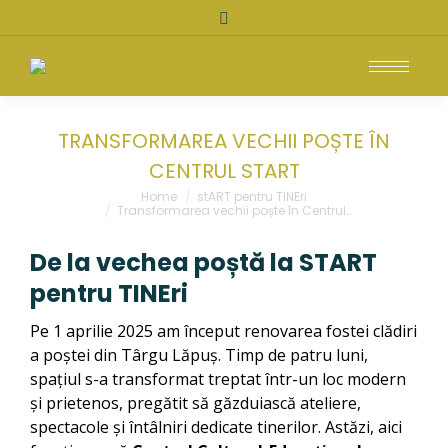
Search:
TRANSFORMAREA VECHII POȘTE ÎN
CENTRUL START
You are here:
Home
stART pentru TINEri
Transformarea vechii poște în Centrul…
De la vechea poștă la START
pentru TINEri
Pe 1 aprilie 2025 am început renovarea fostei clădiri
a poștei din Târgu Lăpuș. Timp de patru luni,
spațiul s-a transformat treptat într-un loc modern
și prietenos, pregătit să găzduiască ateliere,
spectacole și întâlniri dedicate tinerilor. Astăzi, aici