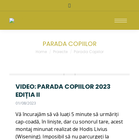
Search:
PARADA COPIILOR
You are here:
Home
Proiecte
Parada Copiilor
VIDEO: PARADA COPIILOR 2023
EDIȚIA II
01/08/2023
Vă încurajăm să vă luați 5 minute să urmăriți
cap-coadă, în liniște, dar cu sonorul tare, acest
montaj minunat realizat de Hodis Livius
(Wisening). Imposibil să nu parcurgeți la