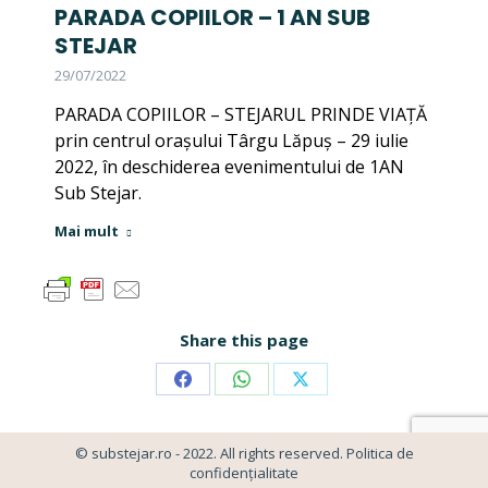
PARADA COPIILOR – 1 AN SUB
STEJAR
29/07/2022
PARADA COPIILOR – STEJARUL PRINDE VIAȚĂ
prin centrul orașului Târgu Lăpuș – 29 iulie
2022, în deschiderea evenimentului de 1AN
Sub Stejar.
Mai mult
Share this page
Share
Share
Share
on
on
on
© substejar.ro - 2022. All rights reserved.
Politica de
Facebook
WhatsApp
X
confidențialitate