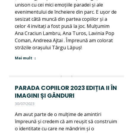
unison cu cei mici emoțiile paradei și ale
evenimentului de încheiere din parc. E ușor de
sesizat câtă muncă din partea copiilor și a
celor 4 invitați a fost pusă la joc. Mulțumim
Ana Craciun Lambru, Ana Turos, Lavinia Pop
Coman, Andreea Ajtai . Împreună am colorat
străzile orașului Târgu Lăpuș!
Mai mult
PARADA COPIILOR 2023 EDIȚIA II ÎN
IMAGINI ȘI GÂNDURI
30/07/2023
Am avut parte de o mulțime de amintiri
împreună și credem că am reușit să construim
o identitate cu care ne mândrim și o