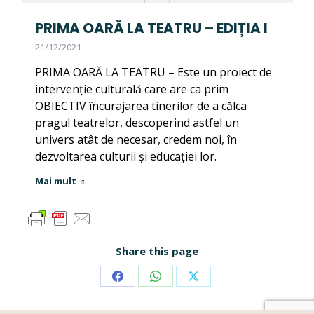
PRIMA OARĂ LA TEATRU – EDIȚIA I
21/12/2021
PRIMA OARĂ LA TEATRU – Este un proiect de
intervenție culturală care are ca prim
OBIECTIV încurajarea tinerilor de a călca
pragul teatrelor, descoperind astfel un
univers atât de necesar, credem noi, în
dezvoltarea culturii și educației lor.
Mai mult
Share this page
Share
Share
Share
on
on
on