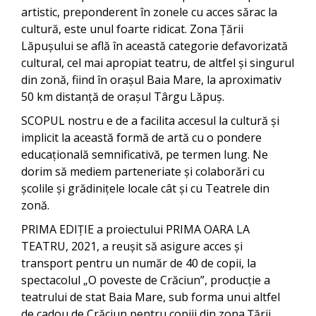
artistic, preponderent în zonele cu acces sărac la
cultură, este unul foarte ridicat. Zona Țării
Lăpușului se află în această categorie defavorizată
cultural, cel mai apropiat teatru, de altfel și singurul
din zonă, fiind în orașul Baia Mare, la aproximativ
50 km distanță de orașul Târgu Lăpuș.
SCOPUL nostru e de a facilita accesul la cultură și
implicit la această formă de artă cu o pondere
educațională semnificativă, pe termen lung. Ne
dorim să mediem parteneriate și colaborări cu
școlile și grădinițele locale cât și cu Teatrele din
zonă.
PRIMA EDIȚIE a proiectului PRIMA OARA LA
TEATRU, 2021, a reușit să asigure acces și
transport pentru un număr de 40 de copii, la
spectacolul „O poveste de Crăciun”, producție a
teatrului de stat Baia Mare, sub forma unui altfel
de cadou de Crăciun pentru copiii din zona Țării