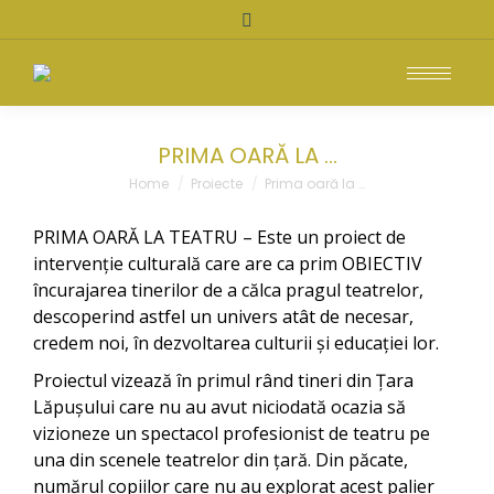
Search:
PRIMA OARĂ LA …
You are here:
Home
Proiecte
Prima oară la …
PRIMA OARĂ LA TEATRU – Este un proiect de
intervenție culturală care are ca prim OBIECTIV
încurajarea tinerilor de a călca pragul teatrelor,
descoperind astfel un univers atât de necesar,
credem noi, în dezvoltarea culturii și educației lor.
Proiectul vizează în primul rând tineri din Țara
Lăpușului care nu au avut niciodată ocazia să
vizioneze un spectacol profesionist de teatru pe
una din scenele teatrelor din țară. Din păcate,
numărul copiilor care nu au explorat acest palier