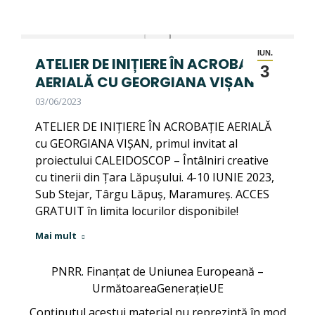
IUN.
ATELIER DE INIȚIERE ÎN ACROBAȚIE
3
AERIALĂ CU GEORGIANA VIȘAN
03/06/2023
ATELIER DE INIȚIERE ÎN ACROBAȚIE AERIALĂ
cu GEORGIANA VIȘAN, primul invitat al
proiectului CALEIDOSCOP – Întâlniri creative
cu tinerii din Țara Lăpușului. 4-10 IUNIE 2023,
Sub Stejar, Târgu Lăpuș, Maramureș. ACCES
GRATUIT în limita locurilor disponibile!
Mai mult
PNRR. Finanțat de Uniunea Europeană –
UrmătoareaGenerațieUE
Conținutul acestui material nu reprezintă în mod