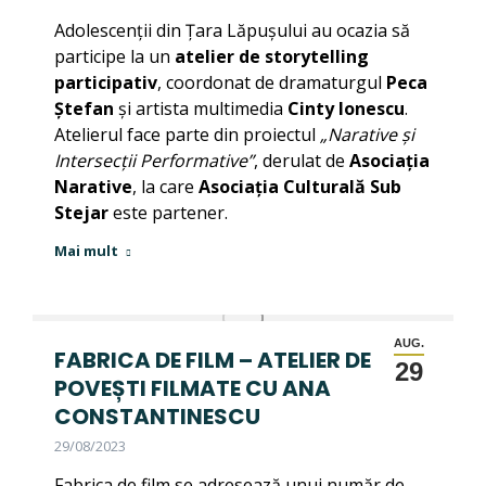
Adolescenții din Țara Lăpușului au ocazia să
participe la un
atelier de storytelling
participativ
, coordonat de dramaturgul
Peca
Ștefan
și artista multimedia
Cinty Ionescu
.
Atelierul face parte din proiectul
„Narative și
Intersecții Performative”
, derulat de
Asociația
Narative
, la care
Asociația Culturală Sub
Stejar
este partener.
Mai mult
AUG.
FABRICA DE FILM – ATELIER DE
29
POVEȘTI FILMATE CU ANA
CONSTANTINESCU
29/08/2023
Fabrica de film se adresează unui număr de