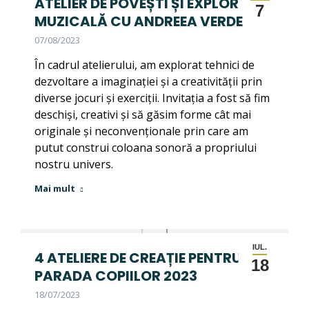
ATELIER DE POVEȘTI ȘI EXPLORARE
7
MUZICALĂ CU ANDREEA VERDE
07/08/2023
În cadrul atelierului, am explorat tehnici de
dezvoltare a imaginației și a creativității prin
diverse jocuri și exerciții. Invitația a fost să fim
deschiși, creativi și să găsim forme cât mai
originale și neconvenționale prin care am
putut construi coloana sonoră a propriului
nostru univers.
Mai mult
IUL.
4 ATELIERE DE CREAȚIE PENTRU
18
PARADA COPIILOR 2023
18/07/2023