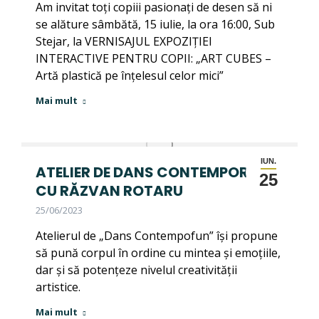
Am invitat toți copiii pasionați de desen să ni
se alăture sâmbătă, 15 iulie, la ora 16:00, Sub
Stejar, la VERNISAJUL EXPOZIȚIEI
INTERACTIVE PENTRU COPII: „ART CUBES –
Artă plastică pe înțelesul celor mici”
Mai mult
IUN.
ATELIER DE DANS CONTEMPORAN
25
CU RĂZVAN ROTARU
25/06/2023
Atelierul de „Dans Contempofun” își propune
să pună corpul în ordine cu mintea și emoțiile,
dar și să potențeze nivelul creativității
artistice.
Mai mult