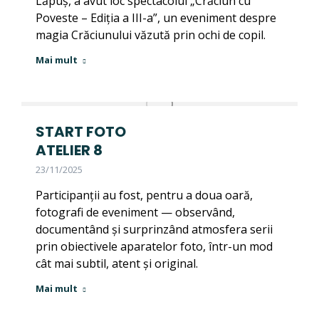
Lăpuș, a avut loc spectacolul „Crăciun cu
Poveste – Ediția a III-a”, un eveniment despre
magia Crăciunului văzută prin ochi de copil.
Mai mult
START FOTO
ATELIER 8
23/11/2025
Participanții au fost, pentru a doua oară,
fotografi de eveniment — observând,
documentând și surprinzând atmosfera serii
prin obiectivele aparatelor foto, într-un mod
cât mai subtil, atent și original.
Mai mult