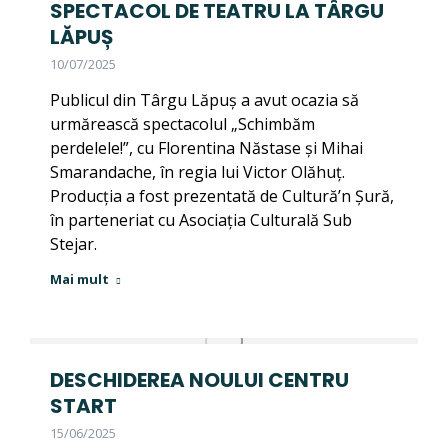
SPECTACOL DE TEATRU LA TÂRGU
LĂPUȘ
10/07/2025
Publicul din Târgu Lăpuș a avut ocazia să
urmărească spectacolul „Schimbăm
perdelele!”, cu Florentina Năstase și Mihai
Smarandache, în regia lui Victor Olăhuț.
Producția a fost prezentată de Cultură’n Șură,
în parteneriat cu Asociația Culturală Sub
Stejar.
Mai mult
DESCHIDEREA NOULUI CENTRU
START
15/06/2025