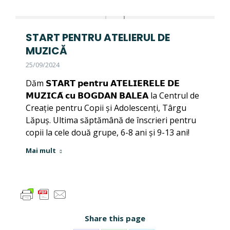
START PENTRU ATELIERUL DE
MUZICĂ
25/09/2024
Dăm 𝗦𝗧𝗔𝗥𝗧 𝗽𝗲𝗻𝘁𝗿𝘂 𝗔𝗧𝗘𝗟𝗜𝗘𝗥𝗘𝗟𝗘 𝗗𝗘
𝗠𝗨𝗭𝗜𝗖𝗔̆ 𝗰𝘂 𝗕𝗢𝗚𝗗𝗔𝗡 𝗕𝗔𝗟𝗘𝗔 la Centrul de
Creație pentru Copii și Adolescenți, Târgu
Lăpuș. Ultima săptămână de înscrieri pentru
copii la cele două grupe, 6-8 ani și 9-13 ani!
Mai mult
Share this page