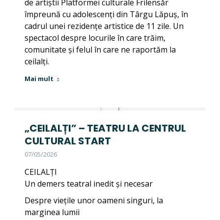
de artiștii Platformei culturale Frilensăr
împreună cu adolescenți din Târgu Lăpuș, în
cadrul unei rezidențe artistice de 11 zile. Un
spectacol despre locurile în care trăim,
comunitate și felul în care ne raportăm la
ceilalți.
Mai mult
„CEILALȚI” – TEATRU LA CENTRUL
CULTURAL START
07/05/2026
CEILALȚI
Un demers teatral inedit și necesar
Despre viețile unor oameni singuri, la
marginea lumii