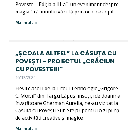
Poveste – Ediția a III-a”, un eveniment despre
magia Crăciunului văzută prin ochi de copil.
Mai mult
„ȘCOALA ALTFEL” LA CĂSUȚA CU
POVEȘTI – PROIECTUL „CRĂCIUN
CU POVESTE III”
16/12/2024
Elevii clasei I de la Liceul Tehnologic „Grigore
C. Moisil” din Târgu Lăpuș, însoțiți de doamna
învățătoare Gherman Aurelia, ne-au vizitat la
Căsuța cu Povești Sub Stejar pentru o zi plină
de activități creative și magice.
Mai mult