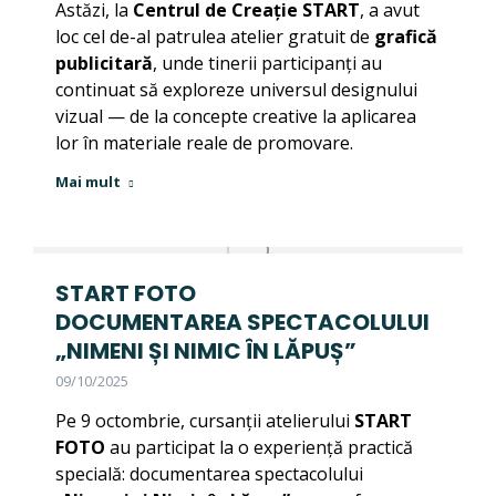
Astăzi, la
Centrul de Creație START
, a avut
loc cel de-al patrulea atelier gratuit de
grafică
publicitară
, unde tinerii participanți au
continuat să exploreze universul designului
vizual — de la concepte creative la aplicarea
lor în materiale reale de promovare.
Mai mult
START FOTO
DOCUMENTAREA SPECTACOLULUI
„NIMENI ȘI NIMIC ÎN LĂPUȘ”
09/10/2025
Pe 9 octombrie, cursanții atelierului
START
FOTO
au participat la o experiență practică
specială: documentarea spectacolului