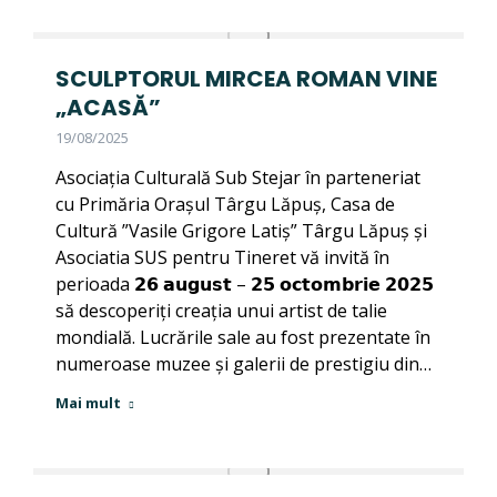
SCULPTORUL MIRCEA ROMAN VINE
„ACASĂ”
19/08/2025
Asociația Culturală Sub Stejar în parteneriat
cu Primăria Orașul Târgu Lăpuș, Casa de
Cultură ”Vasile Grigore Latiș” Târgu Lăpuș și
Asociatia SUS pentru Tineret vă invită în
perioada 𝟮𝟲 𝗮𝘂𝗴𝘂𝘀𝘁 – 𝟮𝟱 𝗼𝗰𝘁𝗼𝗺𝗯𝗿𝗶𝗲 𝟮𝟬𝟮𝟱
să descoperiți creația unui artist de talie
mondială. Lucrările sale au fost prezentate în
numeroase muzee și galerii de prestigiu din…
Mai mult