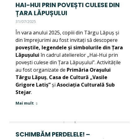
HAI-HUI PRIN POVEȘTI CULESE DIN
ȚARA LĂPUȘULUI
31/07/2025
În vara anului 2025, copiii din Târgu Lăpuș și
din împrejurimi au fost invitați să descopere
poveștile, legendele și simbolurile din Țara
Lăpușului
în cadrul atelierelor „Hai-Hui prin
povești culese din Țara Lăpușului”. Activitățile
au fost organizate de
Primăria Orașului
Târgu Lăpuș
,
Casa de Cultură „Vasile
Grigore Latiș”
și
Asociația Culturală Sub
Stejar
.
Mai mult
SCHIMBĂM PERDELELE! –