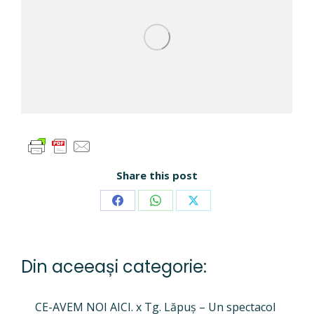
Share this post
Share
Share
Share
on
on
on
Facebook
WhatsApp
X
Din aceeași categorie:
CE-AVEM NOI AICI. x Tg. Lăpuș – Un spectacol