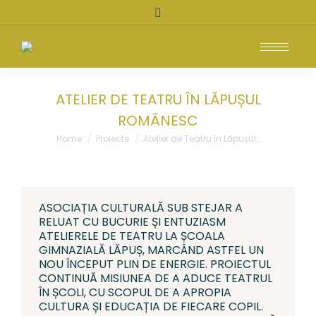
Search:
ATELIER DE TEATRU ÎN LĂPUȘUL
ROMÂNESC
You are here:
Home
Proiecte
Atelier de Teatru în Lăpușul…
ASOCIAȚIA CULTURALĂ SUB STEJAR A
RELUAT CU BUCURIE ȘI ENTUZIASM
ATELIERELE DE TEATRU LA ȘCOALA
GIMNAZIALĂ LĂPUȘ, MARCÂND ASTFEL UN
NOU ÎNCEPUT PLIN DE ENERGIE. PROIECTUL
CONTINUĂ MISIUNEA DE A ADUCE TEATRUL
ÎN ȘCOLI, CU SCOPUL DE A APROPIA
CULTURA ȘI EDUCAȚIA DE FIECARE COPIL.