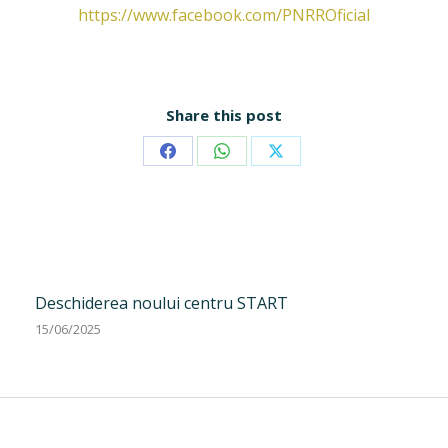
https://www.facebook.com/PNRROficial
Share this post
Share
Share
Share
on
on
on
Facebook
WhatsApp
X
Deschiderea noului centru START
15/06/2025