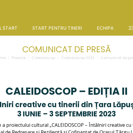
L START
START PENTRU TINERI
ECHIPA
2
COMUNICAT DE PRESĂ
u are here:
ome
Proiecte
Caleidoscop
Caleidoscop 2023
Comunicat de pr
CALEIDOSCOP – EDIȚIA II
lniri creative cu tinerii din Țara Lăpu
3 IUNIE – 3 SEPTEMBRIE 2023
 a proiectului cultural „CALEIDOSCOP – Întâlniri creative cu t
de Redresare și Reziliență și Cofinanțat de Orașul Târgu 