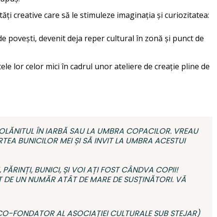
tăți creative care să le stimuleze imaginația și curiozitatea:
e povești, devenit deja reper cultural în zonă și punct de
e lor celor mici în cadrul unor ateliere de creație pline de
OLĂNITUL ÎN IARBĂ SAU LA UMBRA COPACILOR. VREAU
RTEA BUNICILOR MEI ȘI SĂ INVIT LA UMBRA ACESTUI
PĂRINȚI, BUNICI, ȘI VOI AȚI FOST CÂNDVA COPII!
NIT DE UN NUMĂR ATÂT DE MARE DE SUSȚINĂTORI. VĂ
 CO-FONDATOR AL ASOCIAȚIEI CULTURALE SUB STEJAR)