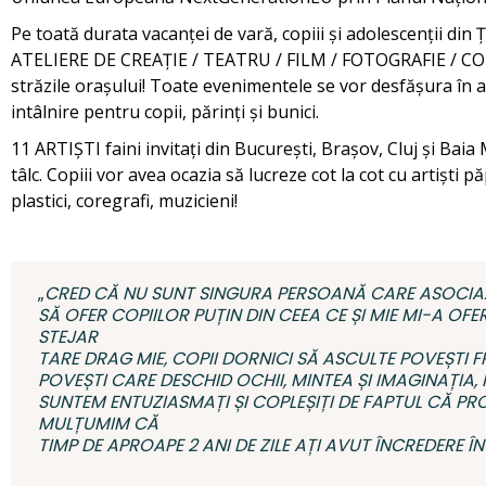
Pe toată durata vacanței de vară, copiii și adolescenții din Ț
ATELIERE DE CREAȚIE / TEATRU / FILM / FOTOGRAFIE / CO
străzile orașului! Toate evenimentele se vor desfășura în ae
intâlnire pentru copii, părinți și bunici.
11 ARTIȘTI faini invitați din București, Brașov, Cluj și Bai
tâlc. Copiii vor avea ocazia să lucreze cot la cot cu artiști pă
plastici, coregrafi, muzicieni!
„
CRED CĂ NU SUNT SINGURA PERSOANĂ CARE ASOCIAZĂ
SĂ OFER COPIILOR PUȚIN DIN CEEA CE ȘI MIE MI-A OFE
STEJAR
TARE DRAG MIE, COPII DORNICI SĂ ASCULTE POVEȘTI 
POVEȘTI CARE DESCHID OCHII, MINTEA ȘI IMAGINAȚIA, P
SUNTEM ENTUZIASMAȚI ȘI COPLEȘIȚI DE FAPTUL CĂ PRO
MULȚUMIM CĂ
TIMP DE APROAPE 2 ANI DE ZILE AȚI AVUT ÎNCREDERE ÎN