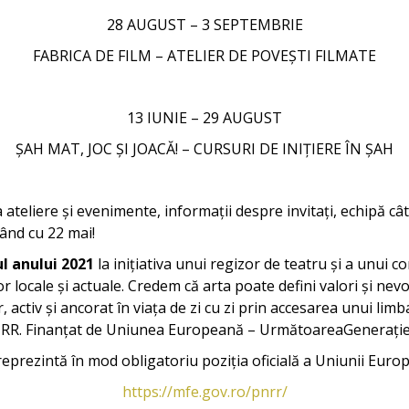
28 AUGUST – 3 SEPTEMBRIE
FABRICA DE FILM – ATELIER DE POVEȘTI FILMATE
13 IUNIE – 29 AUGUST
ȘAH MAT, JOC ȘI JOACĂ! – CURSURI DE INIȚIERE ÎN ȘAH
 la ateliere și evenimente, informații despre invitați, echipă 
ând cu 22 mai!
ul anului 2021
la inițiativa unui regizor de teatru și a unui 
or locale și actuale. Credem că arta poate defini valori și nevo
tiv și ancorat în viața de zi cu zi prin accesarea unui limbaj
RR. Finanțat de Uniunea Europeană – UrmătoareaGenerați
reprezintă în mod obligatoriu poziția oficială a Uniunii Eur
https://mfe.gov.ro/pnrr/