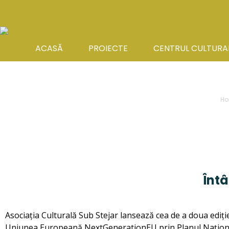
ACASĂ
PROIECTE
CENTRUL CULTURA
Yo
H
Întâ
Asociația Culturală Sub Stejar lansează cea de a doua ediție
Uniunea Europeană NextGenerationEU prin Planul Național 