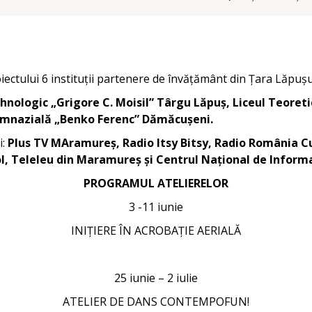
ctului 6 instituții partenere de învățământ din Țara Lăpușu
hnologic „Grigore C. Moisil” Târgu Lăpuș, Liceul Teoret
Gimnazială „Benko Ferenc” Dămăcușeni.
i:
Plus TV MAramureș, Radio Itsy Bitsy, Radio România Cu
Teleleu din Maramureș și Centrul Național de Informa
PROGRAMUL ATELIERELOR
3 -11 iunie
INIȚIERE ÎN ACROBAȚIE AERIALĂ
25 iunie – 2 iulie
ATELIER DE DANS CONTEMPOFUN!