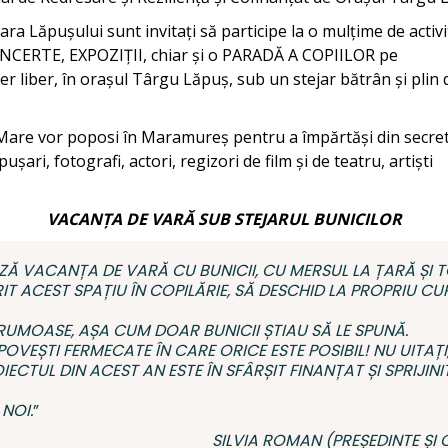
ara Lăpușului sunt invitați să participe la o mulțime de activi
NCERTE, EXPOZIȚII, chiar și o PARADĂ A COPIILOR pe
r liber, în orașul Târgu Lăpuș, sub un stejar bătrân și plin d
a Mare vor poposi în Maramureș pentru a împărtăși din secretel
pușari, fotografi, actori, regizori de film și de teatru, artiști
VACANȚA DE VARĂ SUB STEJARUL BUNICILOR
 VACANȚA DE VARĂ CU BUNICII, CU MERSUL LA ȚARĂ ȘI T
RIT ACEST SPAȚIU ÎN COPILĂRIE, SĂ DESCHID LA PROPRIU CU
FRUMOASE, AȘA CUM DOAR BUNICII ȘTIAU SĂ LE SPUNĂ.
OVEȘTI FERMECATE ÎN CARE ORICE ESTE POSIBIL! NU UITAȚI, 
IECTUL DIN ACEST AN ESTE ÎN SFÂRȘIT FINANȚAT ȘI SPRIJI
 NOI.
”
SILVIA ROMAN (PREȘEDINTE ȘI