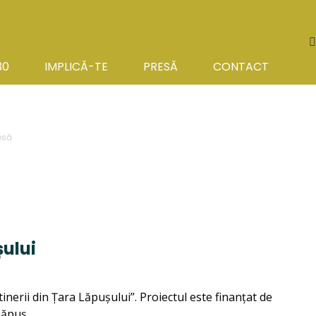
S
30
IMPLICĂ-TE
PRESĂ
CONTACT
esă
șului
inerii din Țara Lăpușului”. Proiectul este finanțat de
Lăpuș.