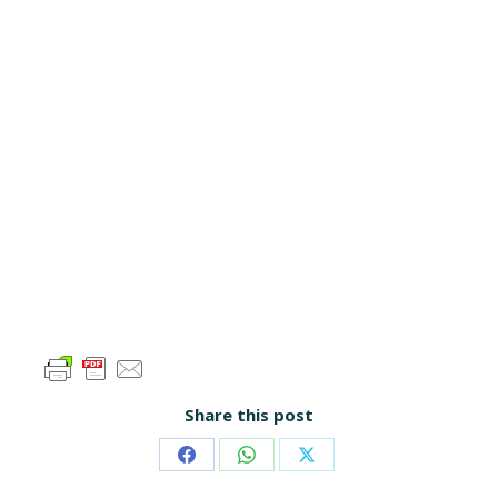
Share this post
Share
Share
Share