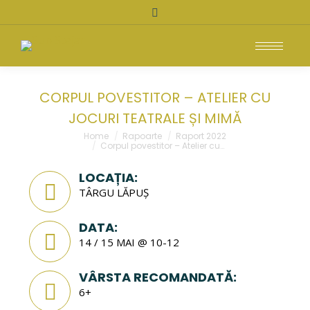
Search:
CORPUL POVESTITOR – ATELIER CU
JOCURI TEATRALE ȘI MIMĂ
You are here:
Home
Rapoarte
Raport 2022
Corpul povestitor – Atelier cu…
LOCAȚIA:
TÂRGU LĂPUȘ
DATA:
14 / 15 MAI @ 10-12
VÂRSTA RECOMANDATĂ:
6+