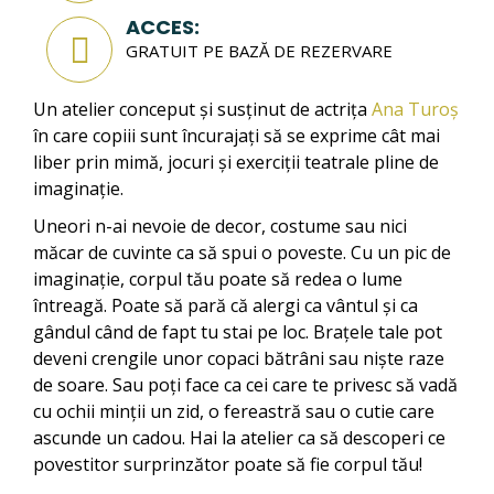
ACCES:
GRATUIT PE BAZĂ DE REZERVARE
Un atelier conceput și susținut de actrița
Ana Turoș
în care copiii sunt încurajați să se exprime cât mai
liber prin mimă, jocuri și exerciții teatrale pline de
imaginație.
Uneori n-ai nevoie de decor, costume sau nici
măcar de cuvinte ca să spui o poveste. Cu un pic de
imaginație, corpul tău poate să redea o lume
întreagă. Poate să pară că alergi ca vântul și ca
gândul când de fapt tu stai pe loc. Brațele tale pot
deveni crengile unor copaci bătrâni sau niște raze
de soare. Sau poți face ca cei care te privesc să vadă
cu ochii minții un zid, o fereastră sau o cutie care
ascunde un cadou. Hai la atelier ca să descoperi ce
povestitor surprinzător poate să fie corpul tău!