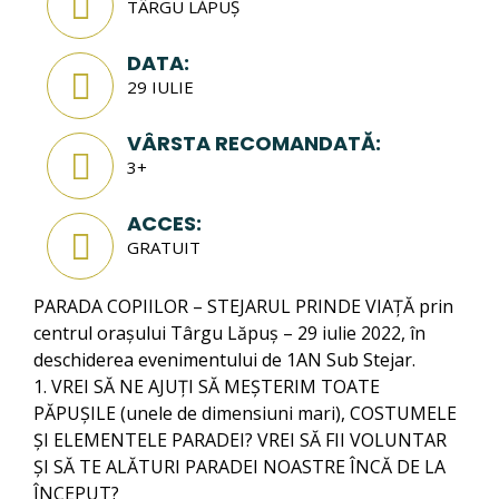
TÂRGU LĂPUȘ
DATA:
29 IULIE
VÂRSTA RECOMANDATĂ:
3+
ACCES:
GRATUIT
PARADA COPIILOR – STEJARUL PRINDE VIAȚĂ prin
centrul orașului Târgu Lăpuș – 29 iulie 2022, în
deschiderea evenimentului de 1AN Sub Stejar.
1. VREI SĂ NE AJUȚI SĂ MEȘTERIM TOATE
PĂPUȘILE (unele de dimensiuni mari), COSTUMELE
ȘI ELEMENTELE PARADEI? VREI SĂ FII VOLUNTAR
ȘI SĂ TE ALĂTURI PARADEI NOASTRE ÎNCĂ DE LA
ÎNCEPUT?