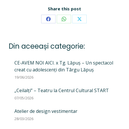
Share this post
Share
Share
Share
on
on
on
Facebook
WhatsApp
X
Din aceeași categorie:
CE-AVEM NOI AICI. x Tg. Lăpuș – Un spectacol
creat cu adolescenți din Târgu Lăpuș
19/06/2026
„Ceilalți” – Teatru la Centrul Cultural START
07/05/2026
Atelier de design vestimentar
28/03/2026