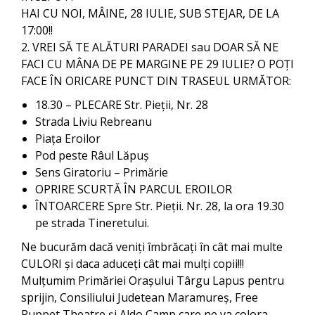
HAI CU NOI, MÂINE, 28 IULIE, SUB STEJAR, DE LA
17:00!!
2. VREI SĂ TE ALĂTURI PARADEI sau DOAR SĂ NE
FACI CU MÂNA DE PE MARGINE PE 29 IULIE? O POȚI
FACE ÎN ORICARE PUNCT DIN TRASEUL URMĂTOR:
18.30 – PLECARE Str. Pieții, Nr. 28
Strada Liviu Rebreanu
Piața Eroilor
Pod peste Râul Lăpuș
Sens Giratoriu – Primărie
OPRIRE SCURTĂ ÎN PARCUL EROILOR
ÎNTOARCERE Spre Str. Pieții. Nr. 28, la ora 19.30
pe strada Tineretului.
Ne bucurăm dacă veniți îmbrăcați în cât mai multe
CULORI și daca aduceți cât mai mulți copii!!!
Mulțumim Primăriei Orașului Târgu Lapus pentru
sprijin, Consiliului Judetean Maramureș, Free
Puppet Theatre și Aldo Camp care ne va colora