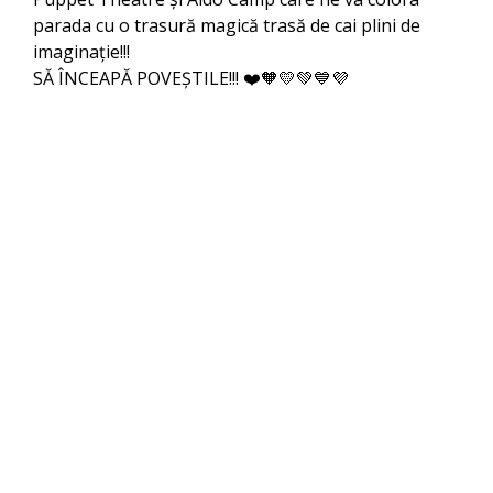
parada cu o trasură magică trasă de cai plini de
imaginație!!!
SĂ ÎNCEAPĂ POVEȘTILE!!! ❤️🧡💛💚💙💜