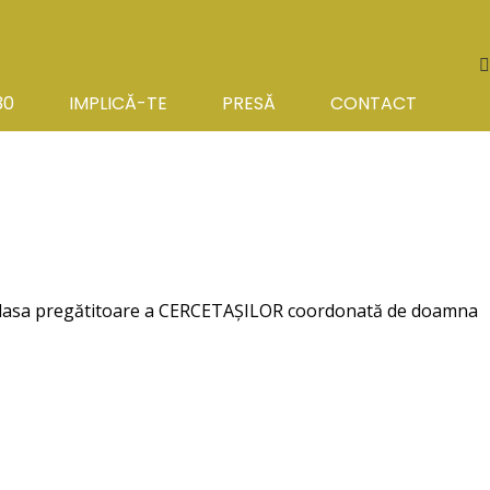
S
30
IMPLICĂ-TE
PRESĂ
CONTACT
e la clasa pregătitoare a CERCETAȘILOR coordonată de doamna