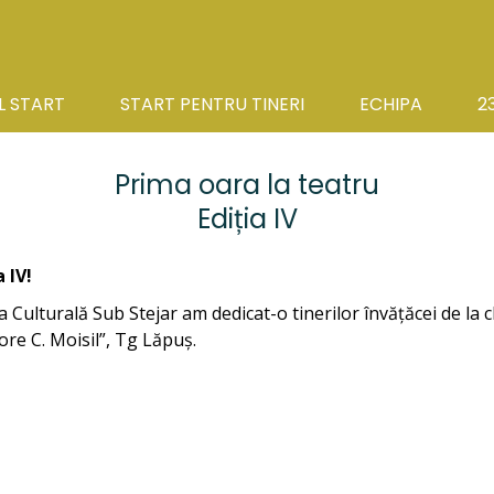
L START
START PENTRU TINERI
ECHIPA
2
Prima oara la teatru
Ediția IV
 IV!
ația Culturală Sub Stejar am dedicat-o tinerilor învățăcei d
re C. Moisil”, Tg Lăpuș.