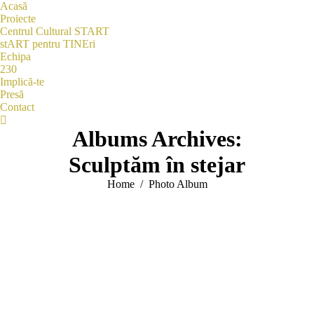
Acasă
Proiecte
Centrul Cultural START
stART pentru TINEri
Echipa
230
Implică-te
Presă
Contact
Search:
Albums Archives:
Sculptăm în stejar
You are here:
Home
Photo Album