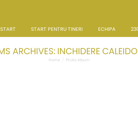
 START
START PENTRU TINERI
ECHIPA
23
MS ARCHIVES:
INCHIDERE CALEID
You are here:
Home
Photo Album