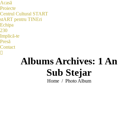
Acasă
Proiecte
Centrul Cultural START
stART pentru TINEri
Echipa
230
Implică-te
Presă
Contact
Search:
Albums Archives:
1 An
Sub Stejar
You are here:
Home
Photo Album