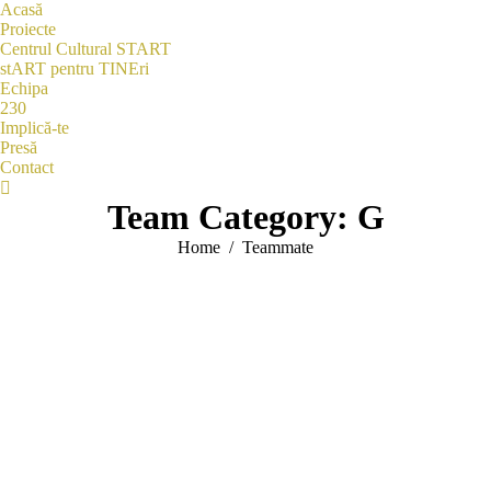
Acasă
Proiecte
Centrul Cultural START
stART pentru TINEri
Echipa
230
Implică-te
Presă
Contact
Search:
Team Category:
G
You are here:
Home
Teammate