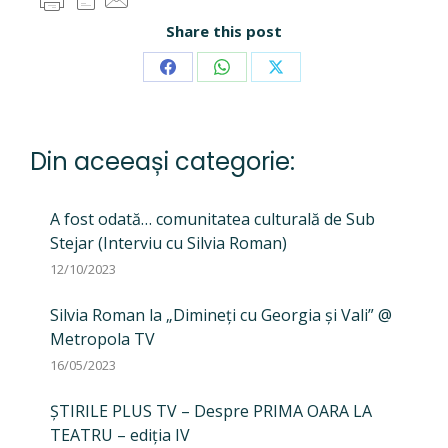
Share this post
Share
Share
Share
on
on
on
Facebook
WhatsApp
X
Din aceeași categorie:
A fost odată… comunitatea culturală de Sub
Stejar (Interviu cu Silvia Roman)
12/10/2023
Silvia Roman la „Dimineți cu Georgia și Vali” @
Metropola TV
16/05/2023
ȘTIRILE PLUS TV – Despre PRIMA OARA LA
TEATRU – ediția IV