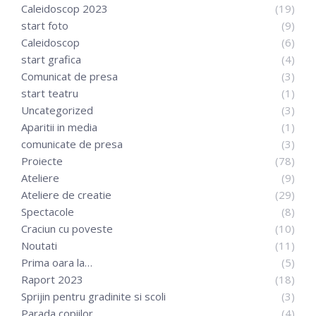
Caleidoscop 2023
(19)
start foto
(9)
Caleidoscop
(6)
start grafica
(4)
Comunicat de presa
(3)
start teatru
(1)
Uncategorized
(3)
Aparitii in media
(1)
comunicate de presa
(3)
Proiecte
(78)
Ateliere
(9)
Ateliere de creatie
(29)
Spectacole
(8)
Craciun cu poveste
(10)
Noutati
(11)
Prima oara la…
(5)
Raport 2023
(18)
Sprijin pentru gradinite si scoli
(3)
Parada copiilor
(4)